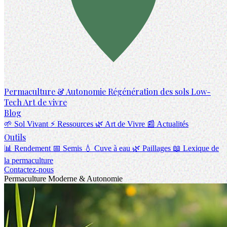
Permaculture & Autonomie
Régénération des sols
Low-
Tech
Art de vivre
Blog
🌱 Sol Vivant
⚡ Ressources
🌿 Art de Vivre
📰 Actualités
Outils
📊 Rendement
📅 Semis
💧 Cuve à eau
🌿 Paillages
📖 Lexique de
la permaculture
Contactez-nous
Permaculture Moderne & Autonomie