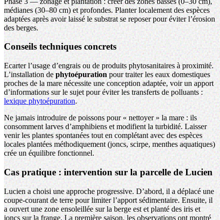
Phase 3 —
zonage
et plantation : créer des zones basses (0–30 cm),
médianes (30–80 cm) et profondes. Planter localement des espèces
adaptées après avoir laissé le substrat se reposer pour éviter l’érosion
des berges.
Conseils techniques concrets
Ecarter l’usage d’engrais ou de produits phytosanitaires à proximité.
L’installation de
phytoépuration
pour traiter les eaux domestiques
proches de la mare nécessite une conception adaptée, voir un apport
d’informations sur le sujet pour éviter les transferts de polluants :
lexique phytoépuration
.
Ne jamais introduire de poissons pour « nettoyer » la mare : ils
consomment larves d’amphibiens et modifient la turbidité. Laisser
venir les plantes spontanées tout en complétant avec des espèces
locales plantées méthodiquement (joncs, scirpe, menthes aquatiques)
crée un équilibre fonctionnel.
Cas pratique : intervention sur la parcelle de Lucien
Lucien a choisi une approche progressive. D’abord, il a déplacé une
coupe-courant de terre pour limiter l’apport sédimentaire. Ensuite, il
a ouvert une zone ensoleillée sur la berge est et planté des iris et
joncs sur la frange. La première saison, les observations ont montré