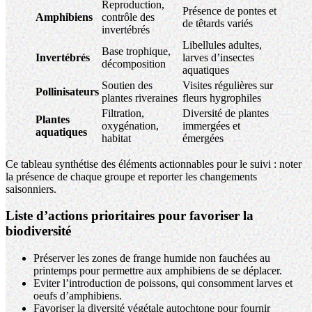
Reproduction,
Présence de pontes et
Amphibiens
contrôle des
de têtards variés
invertébrés
Libellules adultes,
Base trophique,
Invertébrés
larves d’insectes
décomposition
aquatiques
Soutien des
Visites régulières sur
Pollinisateurs
plantes riveraines
fleurs hygrophiles
Filtration,
Diversité de plantes
Plantes
oxygénation,
immergées et
aquatiques
habitat
émergées
Ce tableau synthétise des éléments actionnables pour le suivi : noter
la présence de chaque groupe et reporter les changements
saisonniers.
Liste d’actions prioritaires pour favoriser la
biodiversité
Préserver les zones de frange humide non fauchées au
printemps pour permettre aux amphibiens de se déplacer.
Eviter l’introduction de poissons, qui consomment larves et
oeufs d’amphibiens.
Favoriser la diversité végétale autochtone pour fournir