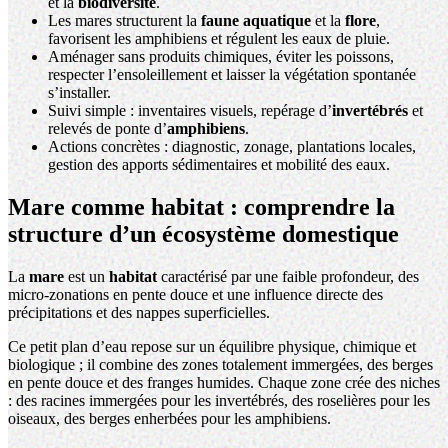
et la
biodiversité
.
Les mares structurent la
faune aquatique
et la
flore
,
favorisent les amphibiens et régulent les eaux de pluie.
Aménager sans produits chimiques, éviter les poissons,
respecter l’ensoleillement et laisser la végétation spontanée
s’installer.
Suivi simple : inventaires visuels, repérage d’
invertébrés
et
relevés de ponte d’
amphibiens
.
Actions concrètes : diagnostic,
zonage
, plantations locales,
gestion des apports sédimentaires et mobilité des eaux.
Mare comme habitat : comprendre la
structure d’un écosystème domestique
La
mare
est un
habitat
caractérisé par une faible profondeur, des
micro-zonations en pente douce et une influence directe des
précipitations et des nappes superficielles.
Ce petit plan d’eau repose sur un équilibre physique, chimique et
biologique ; il combine des zones totalement immergées, des berges
en pente douce et des franges humides. Chaque zone crée des niches
: des racines immergées pour les invertébrés, des roselières pour les
oiseaux, des berges enherbées pour les amphibiens.