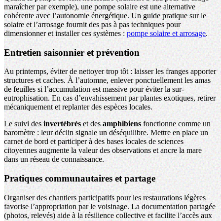
maraîcher par exemple), une pompe solaire est une alternative
cohérente avec l’autonomie énergétique. Un guide pratique sur le
solaire et l’arrosage fournit des pas à pas techniques pour
dimensionner et installer ces systèmes :
pompe solaire et arrosage
.
Entretien saisonnier et prévention
Au printemps, éviter de nettoyer trop tôt : laisser les franges apporter
structures et caches. À l’automne, enlever ponctuellement les amas
de feuilles si l’accumulation est massive pour éviter la sur-
eutrophisation. En cas d’envahissement par plantes exotiques, retirer
mécaniquement et replanter des espèces locales.
Le suivi des
invertébrés
et des
amphibiens
fonctionne comme un
baromètre : leur déclin signale un déséquilibre. Mettre en place un
carnet de bord et participer à des bases locales de sciences
citoyennes augmente la valeur des observations et ancre la mare
dans un réseau de connaissance.
Pratiques communautaires et partage
Organiser des chantiers participatifs pour les restaurations légères
favorise l’appropriation par le voisinage. La documentation partagée
(photos, relevés) aide à la résilience collective et facilite l’accès aux