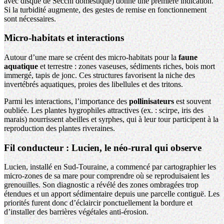
avec disque de Secchi domestique) donne une première indication.
Si la turbidité augmente, des gestes de remise en fonctionnement
sont nécessaires.
Micro-habitats et interactions
Autour d’une mare se créent des micro-habitats pour la
faune
aquatique
et terrestre : zones vaseuses, sédiments riches, bois mort
immergé, tapis de jonc. Ces structures favorisent la niche des
invertébrés aquatiques, proies des libellules et des tritons.
Parmi les interactions, l’importance des
pollinisateurs
est souvent
oubliée. Les plantes hygrophiles attractives (ex. : scirpe, iris des
marais) nourrissent abeilles et syrphes, qui à leur tour participent à la
reproduction des plantes riveraines.
Fil conducteur : Lucien, le néo-rural qui observe
Lucien, installé en Sud-Touraine, a commencé par cartographier les
micro-zones de sa mare pour comprendre où se reproduisaient les
grenouilles. Son diagnostic a révélé des zones ombragées trop
étendues et un apport sédimentaire depuis une parcelle contiguë. Les
priorités furent donc d’éclaircir ponctuellement la bordure et
d’installer des barrières végétales anti-érosion.