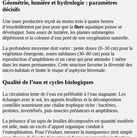
Géométrie, lumière et hydrologie : paramètres
décisifs
Une mare productive reçoit au moins trois à quatre heures
d’ensoleillement par jour pour que la
flore
aquatique puisse se
développer. Sans assez de lumière, les plantes submergées
dépérissent et la colonne d’eau perd de son oxygénation naturelle.
La profondeur moyenne doit varier : pente douce (0–30 cm) pour la
végétation émergente, zones médianes (30–80 cm) pour la
reproduction d’amphibiens et un cœur qui peut atteindre 1 mètre
dans les mares permanentes. Cette structure favorise la diversité des
micro-habitats et limite le risque d’asphyxie hivernale.
Qualité de l’eau et cycles biologiques
La circulation lente de l’eau est préférable à l’eau stagnante. Les
échanges avec le sol, les apports feuilleux et la décomposition
contrôlée nourrissent une chaîne trophique riche : bactéries,
protistes, invertébrés, puis insectes prédateurs et amphibiens.
La présence d’un tapis de feuilles décomposées en quantité modérée
est utile, mais un excès d’apport organique conduit à
l’eutrophisation. Pour l’évaluer, mesurer la transparence (test simple