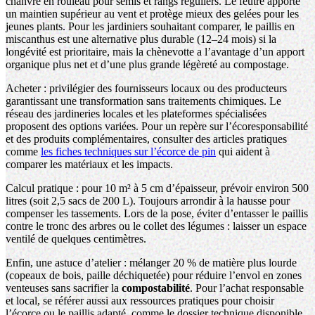
chanvre en rouleau pour semis et rangs réguliers. Le feutre apporte
un maintien supérieur au vent et protège mieux des gelées pour les
jeunes plants. Pour les jardiniers souhaitant comparer, le paillis en
miscanthus est une alternative plus durable (12–24 mois) si la
longévité est prioritaire, mais la chènevotte a l’avantage d’un apport
organique plus net et d’une plus grande légèreté au
compostage
.
Acheter : privilégier des fournisseurs locaux ou des producteurs
garantissant une transformation sans traitements chimiques. Le
réseau des jardineries locales et les plateformes spécialisées
proposent des options variées. Pour un repère sur l’écoresponsabilité
et des produits complémentaires, consulter des articles pratiques
comme
les fiches techniques sur l’écorce de pin
qui aident à
comparer les matériaux et les impacts.
Calcul pratique : pour 10 m² à 5 cm d’épaisseur, prévoir environ 500
litres (soit 2,5 sacs de 200 L). Toujours arrondir à la hausse pour
compenser les tassements. Lors de la pose, éviter d’entasser le paillis
contre le tronc des arbres ou le collet des légumes : laisser un espace
ventilé de quelques centimètres.
Enfin, une astuce d’atelier : mélanger 20 % de matière plus lourde
(copeaux de bois, paille déchiquetée) pour réduire l’envol en zones
venteuses sans sacrifier la
compostabilité
. Pour l’achat responsable
et local, se référer aussi aux ressources pratiques pour choisir
l’écorce ou le paillis adapté, comme le dossier technique disponible