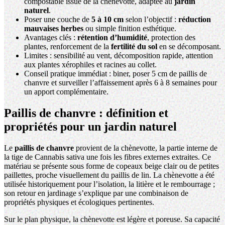
compostable issue de la chènevotte, adaptée au
jardin
naturel
.
Poser une couche de
5 à 10 cm
selon l’objectif :
réduction
mauvaises herbes
ou simple finition esthétique.
Avantages clés :
rétention d’humidité
, protection des
plantes, renforcement de la
fertilité du sol
en se décomposant.
Limites : sensibilité au vent, décomposition rapide, attention
aux plantes xérophiles et racines au collet.
Conseil pratique immédiat : biner, poser 5 cm de paillis de
chanvre et surveiller l’affaissement après 6 à 8 semaines pour
un apport complémentaire.
Paillis de chanvre : définition et
propriétés pour un jardin naturel
Le
paillis de chanvre
provient de la chènevotte, la partie interne de
la tige de Cannabis sativa une fois les fibres externes extraites. Ce
matériau se présente sous forme de copeaux beige clair ou de petites
paillettes, proche visuellement du paillis de lin. La chènevotte a été
utilisée historiquement pour l’isolation, la litière et le rembourrage ;
son retour en jardinage s’explique par une combinaison de
propriétés physiques et écologiques pertinentes.
Sur le plan physique, la chènevotte est légère et poreuse. Sa capacité