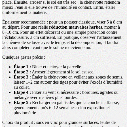
place. Ensuite, arroser si le sol est très sec : la chènevotte retiendra
mieux l’eau si elle trouve de l’humidité en contact. Enfin, étaler
uniformément la matière.
Épaisseur recommandée : pour un potager classique, viser 5 à 8 cm
au départ. Pour une réelle
réduction mauvaises herbes
, monter à
8–10 cm. Pour un effet décoratif ou une simple protection contre
l’éclaboussure, 3 cm suffisent. En pratique, observer l’affaissement :
la chènevotte se tasse avec le temps et la décomposition, il faudra
alors compléter avant que le sol ne redevienne nu.
Quelques gestes précis :
Étape 1 :
Biner et nettoyer la parcelle.
Étape 2 :
Arroser légèrement si le sol est sec.
Étape 3 :
Étaler la chènevotte en veillant aux zones de semis,
laisser 1–2 cm autour des tiges pour éviter l’excès d’humidité
au collet.
Étape 4 :
Fixer au vent si nécessaire : bordures, agrafes ou
mélange avec matières plus lourdes.
Étape 5 :
Recharger en paillis dès que la couche s’affaisse,
généralement après 6–12 semaines selon exposition et
pluviométrie.
Choix du produit : sacs en vrac pour grandes surfaces, feutre de