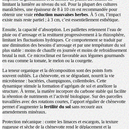
limitant la lumière au niveau du sol. Pour la plupart des cultures
maraîchères, une épaisseur de 8 à 10 cm est recommandée pour
obtenir une vraie
réduction mauvaises herbes
. À 5 cm, l’impact
existe mais reste partiel ; à 3 cm, c’est essentiellement esthétique.
Ensuite, la capacité d’absorption. Les paillettes retiennent l’eau de
pluie ou d’arrosage et la restituent progressivement à la rhizosphère,
limitant les fluctuations hydriques. Ce comportement se traduit par
une diminution des besoins d’arrosage et par une température du sol
plus stable : moins de chauffe en journée et moins de refroidissement
brutal la nuit. Ce microclimat est favorable aux légumes gourmands
en eau comme la tomate, le melon ou la courgette.
La teneur organique et la décomposition sont des points forts
souvent oubliés. La chènevotte, en se dégradant, nourrit la vie
microbienne : bactéries, champignons, collemboles. Cette
dynamique stimule la formation d’agrégats de sol et améliore la
structure. À terme, la matière incorpore du carbone stable qui facilite
la rétention de nutriments et l’activité biologique. Sur des parcelles
travaillées avec des rotations courtes, l’apport régulier de chènevotte
permet d’augmenter la
fertilité du sol
sans recourir aux
amendements minéraux.
Protection mécanique : contre les limaces et escargots, la texture
rugueuse et sèche de la chènevotte rend le déplacement et la