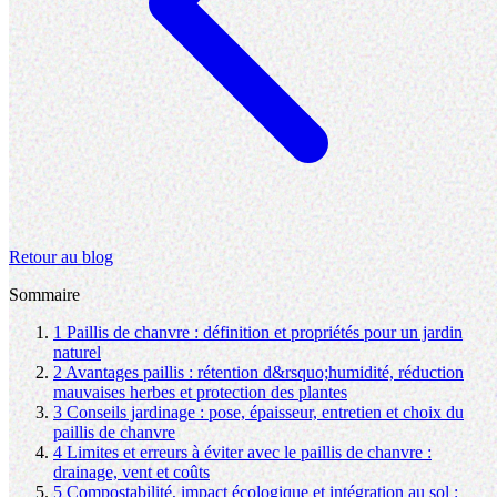
Retour au blog
Sommaire
1
Paillis de chanvre : définition et propriétés pour un jardin
naturel
2
Avantages paillis : rétention d&rsquo;humidité, réduction
mauvaises herbes et protection des plantes
3
Conseils jardinage : pose, épaisseur, entretien et choix du
paillis de chanvre
4
Limites et erreurs à éviter avec le paillis de chanvre :
drainage, vent et coûts
5
Compostabilité, impact écologique et intégration au sol :