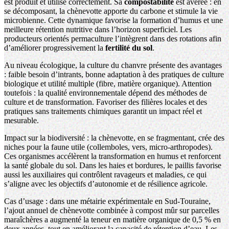
est produit et utilisé correctement. Sa
compostabilité
est avérée : en
se décomposant, la chènevotte apporte du carbone et stimule la vie
microbienne. Cette dynamique favorise la formation d’humus et une
meilleure rétention nutritive dans l’horizon superficiel. Les
producteurs orientés
permaculture
l’intègrent dans des rotations afin
d’améliorer progressivement la
fertilité du sol
.
Au niveau écologique, la culture du chanvre présente des avantages
: faible besoin d’intrants, bonne adaptation à des pratiques de culture
biologique et utilité multiple (fibre, matière organique). Attention
toutefois : la qualité environnementale dépend des méthodes de
culture et de transformation. Favoriser des filières locales et des
pratiques sans traitements chimiques garantit un impact réel et
mesurable.
Impact sur la biodiversité : la chènevotte, en se fragmentant, crée des
niches pour la faune utile (collemboles, vers, micro-arthropodes).
Ces organismes accélèrent la transformation en humus et renforcent
la santé globale du sol. Dans les haies et bordures, le paillis favorise
aussi les auxiliaires qui contrôlent ravageurs et maladies, ce qui
s’aligne avec les objectifs d’autonomie et de résilience agricole.
Cas d’usage : dans une métairie expérimentale en Sud-Touraine,
l’ajout annuel de chènevotte combinée à compost mûr sur parcelles
maraîchères a augmenté la teneur en matière organique de 0,5 % en
deux années, tout en améliorant la capacité de rétention d’eau. Les