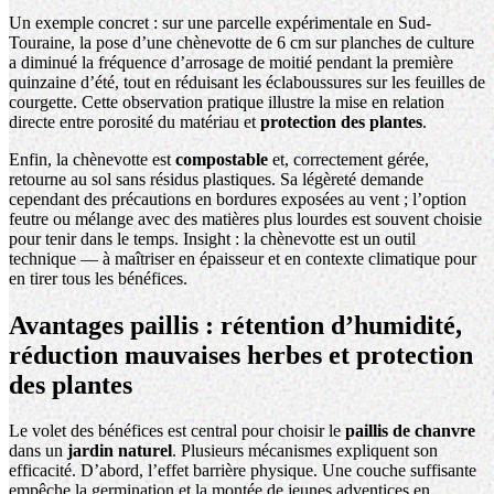
Un exemple concret : sur une parcelle expérimentale en Sud-
Touraine, la pose d’une chènevotte de 6 cm sur planches de culture
a diminué la fréquence d’arrosage de moitié pendant la première
quinzaine d’été, tout en réduisant les éclaboussures sur les feuilles de
courgette. Cette observation pratique illustre la mise en relation
directe entre porosité du matériau et
protection des plantes
.
Enfin, la chènevotte est
compostable
et, correctement gérée,
retourne au sol sans résidus plastiques. Sa légèreté demande
cependant des précautions en bordures exposées au vent ; l’option
feutre ou mélange avec des matières plus lourdes est souvent choisie
pour tenir dans le temps. Insight : la chènevotte est un outil
technique — à maîtriser en épaisseur et en contexte climatique pour
en tirer tous les bénéfices.
Avantages paillis : rétention d’humidité,
réduction mauvaises herbes et protection
des plantes
Le volet des bénéfices est central pour choisir le
paillis de chanvre
dans un
jardin naturel
. Plusieurs mécanismes expliquent son
efficacité. D’abord, l’effet barrière physique. Une couche suffisante
empêche la germination et la montée de jeunes adventices en