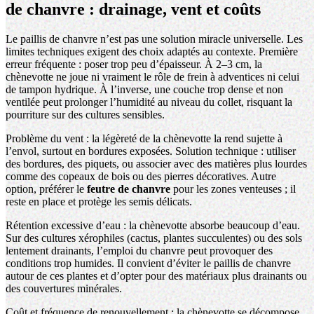
de chanvre : drainage, vent et coûts
Le paillis de chanvre n’est pas une solution miracle universelle. Les
limites techniques exigent des choix adaptés au contexte. Première
erreur fréquente : poser trop peu d’épaisseur. À 2–3 cm, la
chènevotte ne joue ni vraiment le rôle de frein à adventices ni celui
de tampon hydrique. À l’inverse, une couche trop dense et non
ventilée peut prolonger l’humidité au niveau du collet, risquant la
pourriture sur des cultures sensibles.
Problème du vent : la légèreté de la chènevotte la rend sujette à
l’envol, surtout en bordures exposées. Solution technique : utiliser
des bordures, des piquets, ou associer avec des matières plus lourdes
comme des copeaux de bois ou des pierres décoratives. Autre
option, préférer le
feutre de chanvre
pour les zones venteuses ; il
reste en place et protège les semis délicats.
Rétention excessive d’eau : la chènevotte absorbe beaucoup d’eau.
Sur des cultures xérophiles (cactus, plantes succulentes) ou des sols
lentement drainants, l’emploi du chanvre peut provoquer des
conditions trop humides. Il convient d’éviter le paillis de chanvre
autour de ces plantes et d’opter pour des matériaux plus drainants ou
des couvertures minérales.
Coût et fréquence de renouvellement : la chènevotte se décompose