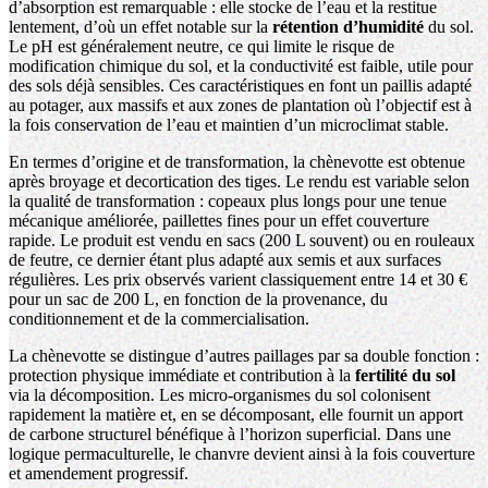
d’absorption est remarquable : elle stocke de l’eau et la restitue
lentement, d’où un effet notable sur la
rétention d’humidité
du sol.
Le pH est généralement neutre, ce qui limite le risque de
modification chimique du sol, et la conductivité est faible, utile pour
des sols déjà sensibles. Ces caractéristiques en font un paillis adapté
au potager, aux massifs et aux zones de plantation où l’objectif est à
la fois conservation de l’eau et maintien d’un microclimat stable.
En termes d’origine et de transformation, la chènevotte est obtenue
après broyage et decortication des tiges. Le rendu est variable selon
la qualité de transformation : copeaux plus longs pour une tenue
mécanique améliorée, paillettes fines pour un effet couverture
rapide. Le produit est vendu en sacs (200 L souvent) ou en rouleaux
de feutre, ce dernier étant plus adapté aux semis et aux surfaces
régulières. Les prix observés varient classiquement entre 14 et 30 €
pour un sac de 200 L, en fonction de la provenance, du
conditionnement et de la commercialisation.
La chènevotte se distingue d’autres paillages par sa double fonction :
protection physique immédiate et contribution à la
fertilité du sol
via la décomposition. Les micro-organismes du sol colonisent
rapidement la matière et, en se décomposant, elle fournit un apport
de carbone structurel bénéfique à l’horizon superficial. Dans une
logique permaculturelle, le chanvre devient ainsi à la fois couverture
et amendement progressif.