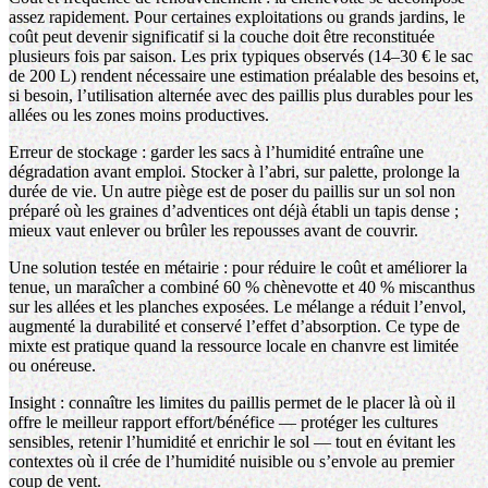
assez rapidement. Pour certaines exploitations ou grands jardins, le
coût peut devenir significatif si la couche doit être reconstituée
plusieurs fois par saison. Les prix typiques observés (14–30 € le sac
de 200 L) rendent nécessaire une estimation préalable des besoins et,
si besoin, l’utilisation alternée avec des paillis plus durables pour les
allées ou les zones moins productives.
Erreur de stockage : garder les sacs à l’humidité entraîne une
dégradation avant emploi. Stocker à l’abri, sur palette, prolonge la
durée de vie. Un autre piège est de poser du paillis sur un sol non
préparé où les graines d’adventices ont déjà établi un tapis dense ;
mieux vaut enlever ou brûler les repousses avant de couvrir.
Une solution testée en métairie : pour réduire le coût et améliorer la
tenue, un maraîcher a combiné 60 % chènevotte et 40 % miscanthus
sur les allées et les planches exposées. Le mélange a réduit l’envol,
augmenté la durabilité et conservé l’effet d’absorption. Ce type de
mixte est pratique quand la ressource locale en chanvre est limitée
ou onéreuse.
Insight : connaître les limites du paillis permet de le placer là où il
offre le meilleur rapport effort/bénéfice — protéger les cultures
sensibles, retenir l’humidité et enrichir le sol — tout en évitant les
contextes où il crée de l’humidité nuisible ou s’envole au premier
coup de vent.