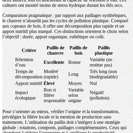
cultures ont montré moins de stress hydrique durant les étés secs.
Comparaison pragmatique : par rapport aux paillages synthétiques,
le chanvre n’alourdit pas les cycles de pollution plastique. Comparé
aux copeaux de bois, il offre une décomposition plus rapide et un
apport nutritif plus marqué. Ces distinctions orientent le choix selon
l’objectif : durée, apport organique, esthétique ou coût.
Paillis de
Paillis de
Paillis
Critère
chanvre
bois
plastique
Rétention
Variable (ne
Excellente
Bonne
d’eau
restitue pas)
Temps de
Modéré
Très long (non
Long
décomposition
(rapide)
biodégradable)
Apport nutritif
Élevé
Moyen
Nul
Bon si
Variable
Impact
Négatif
filière
selon
écologique
(pollution)
responsable
origine
Pour s’orienter au mieux, vérifier l’origine et la transformation,
privilégier la filière locale et la mention de production sans
traitements. L’utilisation du paillis doit s’intégrer à une stratégie
globale : rotations, composts, paillages complémentaires. Ceux qui
cherchent à réduire l’empreinte et à améliorer la productivité